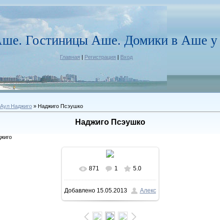
ше. Гостиницы Аше. Домики в Аше у 
Главная
|
Регистрация
|
Вход
 Аул Наджиго
» Наджиго Псэушко
Наджиго Псэушко
джиго
871
1
5.0
В реальном размере
Добавлено
15.05.2013
Алекс
845x634
/ 126.0Kb