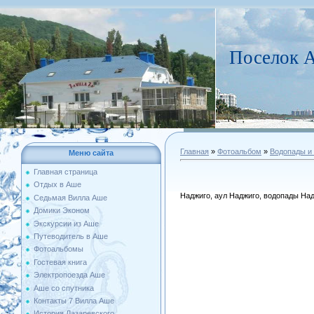
Поселок А
Главная
»
Фотоальбом
»
Водопады и
Меню сайта
Главная страница
Отдых в Аше
Наджиго, аул Наджиго, водопады На
Седьмая Вилла Аше
Домики Эконом
Экскурсии из Аше
Путеводитель в Аше
Фотоальбомы
Гостевая книга
Электропоезда Аше
Аше со спутника
Контакты 7 Вилла Аше
История Лазаревского...