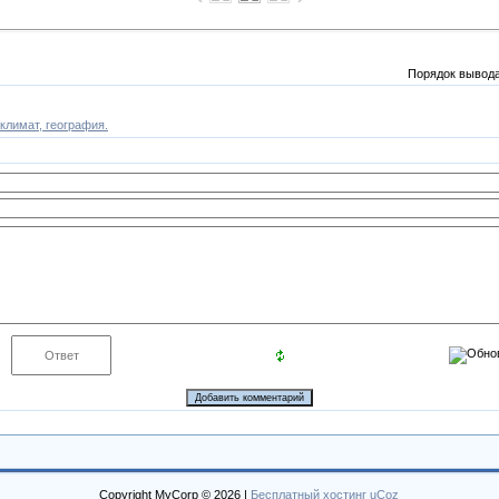
Порядок вывода
климат, география.
Copyright MyCorp © 2026
|
Бесплатный хостинг
uCoz