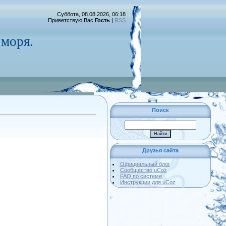
Суббота, 08.08.2026, 06:18
Приветствую Вас
Гость
|
RSS
моря.
Поиск
Друзья сайта
Официальный блог
Сообщество uCoz
FAQ по системе
Инструкции для uCoz