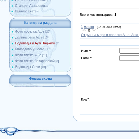
Станция Лазаревская
Каталог статей
Всего комментариев
:
1
Категории раздела
1
Алекс
(22.06.2013 15:53)
0
Фото поселка Аше
[20]
Отдых на море в поселке Аше. Аше 
Долина реки Аше
[10]
Водопады и Аул Наджиго
[8]
Мамедово ущелье
[17]
Имя *:
Фото пляжа Аше
[11]
Email *:
Фото пляжа Лазаревской
[8]
Водопады Сочи
[15]
Форма входа
Код *: