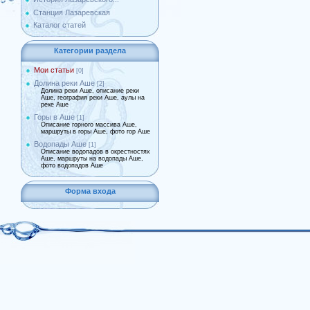
Станция Лазаревская
Каталог статей
Категории раздела
Мои статьи
[0]
Долина реки Аше
[2]
Долина реки Аше, описание реки
Аше, география реки Аше, аулы на
реке Аше
Горы в Аше
[1]
Описание горного массива Аше,
маршруты в горы Аше, фото гор Аше
Водопады Аше
[1]
Описание водопадов в окрестностях
Аше, маршруты на водопады Аше,
фото водопадов Аше
Форма входа