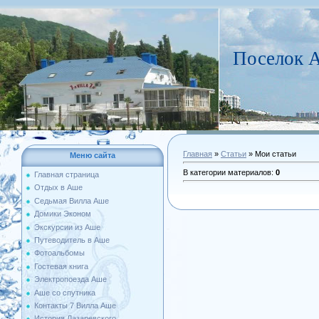
Поселок А
Главная
»
Статьи
» Мои статьи
Меню сайта
В категории материалов
:
0
Главная страница
Отдых в Аше
Седьмая Вилла Аше
Домики Эконом
Экскурсии из Аше
Путеводитель в Аше
Фотоальбомы
Гостевая книга
Электропоезда Аше
Аше со спутника
Контакты 7 Вилла Аше
История Лазаревского...