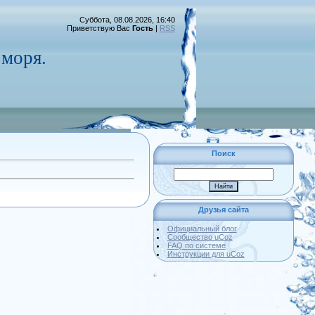
Суббота, 08.08.2026, 16:40
Приветствую Вас
Гость
|
RSS
моря.
Поиск
Друзья сайта
Официальный блог
Сообщество uCoz
FAQ по системе
Инструкции для uCoz